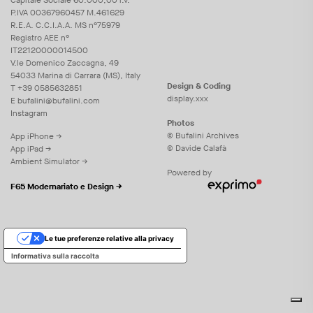
P.IVA 00367960457 M.461629
R.E.A. C.C.I.A.A. MS n°75979
Registro AEE n°
IT22120000014500
V.le Domenico Zaccagna, 49
54033 Marina di Carrara (MS), Italy
Design & Coding
T
+39 0585632851
display.xxx
E
bufalini@bufalini.com
Instagram
Photos
© Bufalini Archives
App iPhone →
© Davide Calafà
App iPad →
Ambient Simulator →
Powered by
F65 Modernariato e Design →
Le tue preferenze relative alla privacy
Informativa sulla raccolta