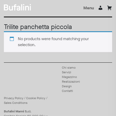
Menu
Trilite panchetta piccola
No products were found matching your
selection.
Chi siamo
Servizi
Magazzino
Realizzazioni
Design
Contatti
Privacy
Policy
/
Cookie
Policy
/
Sales Conditions
Bufalini Marmi S.r.l.
Capitale Sociale 60.000,00 i.v.