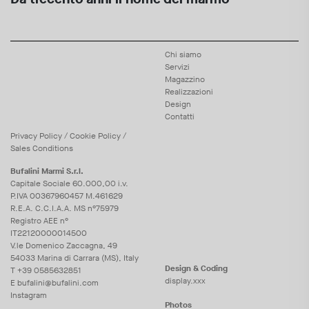
Chi siamo
Servizi
Magazzino
Realizzazioni
Design
Contatti
Privacy
Policy
/
Cookie
Policy
/
Sales Conditions
Bufalini Marmi S.r.l.
Capitale Sociale 60.000,00 i.v.
P.IVA 00367960457 M.461629
R.E.A. C.C.I.A.A. MS n°75979
Registro AEE n°
IT22120000014500
V.le Domenico Zaccagna, 49
54033 Marina di Carrara (MS), Italy
Design & Coding
T
+39 0585632851
display.xxx
E
bufalini@bufalini.com
Instagram
Photos