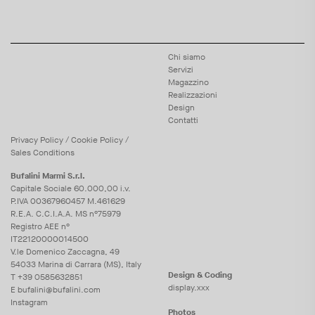
Chi siamo
Servizi
Magazzino
Realizzazioni
Design
Contatti
Privacy
Policy
/
Cookie
Policy
/
Sales Conditions
Bufalini Marmi S.r.l.
Capitale Sociale 60.000,00 i.v.
P.IVA 00367960457 M.461629
R.E.A. C.C.I.A.A. MS n°75979
Registro AEE n°
IT22120000014500
V.le Domenico Zaccagna, 49
54033 Marina di Carrara (MS), Italy
Design & Coding
T
+39 0585632851
display.xxx
E
bufalini@bufalini.com
Instagram
Photos