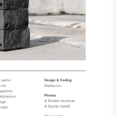
i siamo
Design & Coding
vizi
display.xxx
gazzino
Photos
lizzazioni
© Bufalini Archives
sign
© Davide Calafà
tatti