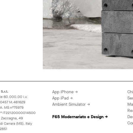
S.r.l.
App iPhone →
Ch
le 60.000,00 i.v.
App iPad →
Ser
60457 M.461629
Ambient Simulator →
Ma
A.A. MS n°75979
Rea
 n° IT22120000014500
F65 Modernariato e Design →
De
 Zaccagna, 49
Con
i Carrara (MS), Italy
2851