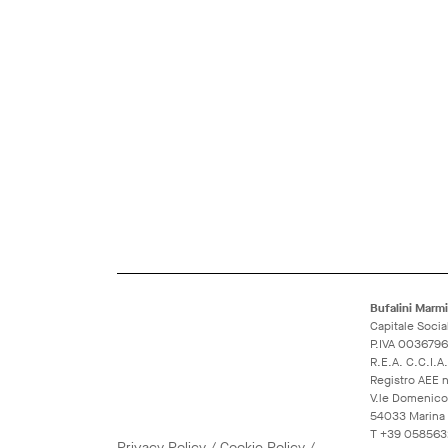
Bufalini Marmi 
Capitale Socia
P.IVA 003679
R.E.A. C.C.I.
Registro AEE
V.le Domenico
54033 Marina d
T
+39 058563
Privacy
Policy
/
Cookie
Policy
/