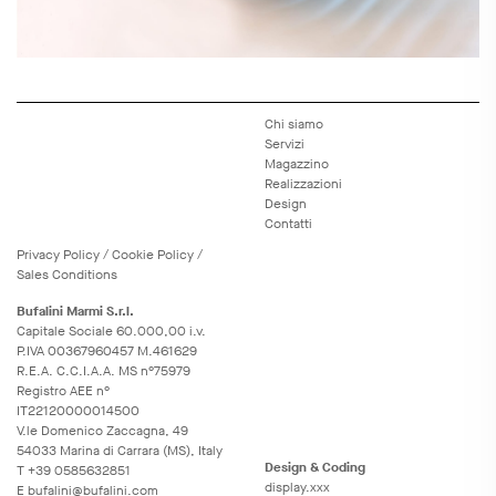
Chi siamo
Servizi
Magazzino
Realizzazioni
Design
Contatti
Privacy
Policy
/
Cookie
Policy
/
Sales Conditions
Bufalini Marmi S.r.l.
Capitale Sociale 60.000,00 i.v.
P.IVA 00367960457 M.461629
R.E.A. C.C.I.A.A. MS n°75979
Registro AEE n°
IT22120000014500
V.le Domenico Zaccagna, 49
54033 Marina di Carrara (MS), Italy
Design & Coding
T
+39 0585632851
display.xxx
E
bufalini@bufalini.com