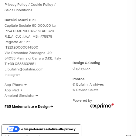
Privacy
Policy
/
Cookie
Policy
/
Sales Conditions
Bufalini Marmi S.r.l.
Capitale Sociale 60.000,00 i.v.
P.IVA 00367960457 M.461629
R.E.A. C.C.I.A.A. MS n°75979
Registro AEE n°
IT22120000014500
V.le Domenico Zaccagna, 49
54033 Marina di Carrara (MS), Italy
Design & Coding
T
+39 0585632851
display.xxx
E
bufalini@bufalini.com
Instagram
Photos
© Bufalini Archives
App iPhone →
© Davide Calafà
App iPad →
Ambient Simulator →
Powered by
F65 Modernariato e Design →
Le tue preferenze relative alla privacy