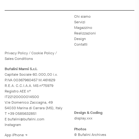
Chi siamo
Servizi
Magazzino
Realizzazioni
Design
Contatti
Privacy
Policy
/
Cookie
Policy
/
Sales Conditions
Bufalini Marmi S.r.l.
Capitale Sociale 60.000,00 i.v.
P.IVA 00367960457 M.461629
R.E.A. C.C.I.A.A. MS n°75979
Registro AEE n°
IT22120000014500
V.le Domenico Zaccagna, 49
54033 Marina di Carrara (MS), Italy
Design & Coding
T
+39 0585632851
display.xxx
E
bufalini@bufalini.com
Instagram
Photos
© Bufalini Archives
App iPhone →