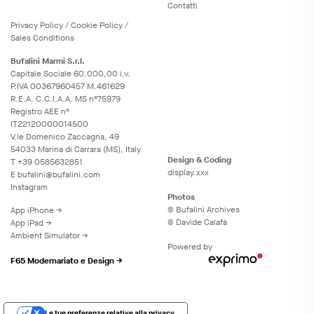
Contatti
Privacy
Policy
/
Cookie
Policy
/
Sales Conditions
Bufalini Marmi S.r.l.
Capitale Sociale 60.000,00 i.v.
P.IVA 00367960457 M.461629
R.E.A. C.C.I.A.A. MS n°75979
Registro AEE n°
IT22120000014500
V.le Domenico Zaccagna, 49
54033 Marina di Carrara (MS), Italy
Design & Coding
T
+39 0585632851
display.xxx
E
bufalini@bufalini.com
Instagram
Photos
© Bufalini Archives
App iPhone →
© Davide Calafà
App iPad →
Ambient Simulator →
Powered by
F65 Modernariato e Design →
Le tue preferenze relative alla privacy