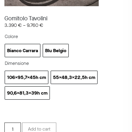
Gomitolo Tavolini
3.390
€
–
9.760
€
Colore
Bianco Carrara
Blu Belgio
Bianco Carrara
Blu Belgio
Dimensione
106x95,7x45h cm
55x48,3x22,5h cm
Gomitolo 106x95,7x45
Gomitolo 55x48,3x22,5
90,6x81,3x39h cm
Gomitolo 90,6x81,3x39
Gomitolo
Add to cart