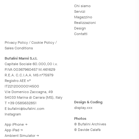
Chi siamo
Servizi
Magazzino
Realizzazioni
Design
Contatti
Privacy
Policy
/
Cookie
Policy
/
Sales Conditions
Bufalini Marmi S.r.l.
Capitale Sociale 60.000,00 i.v.
P.IVA 00367960457 M.461629
R.E.A. C.C.I.A.A. MS n°75979
Registro AEE n°
IT22120000014500
V.le Domenico Zaccagna, 49
54033 Marina di Carrara (MS), Italy
Design & Coding
T
+39 0585632851
display.xxx
E
bufalini@bufalini.com
Instagram
Photos
© Bufalini Archives
App iPhone →
© Davide Calafà
App iPad →
Ambient Simulator →