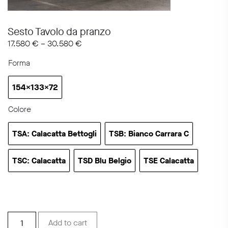
Sesto Tavolo da pranzo
17.580
€
–
30.580
€
Forma
154x133x72
154x133x72
Colore
TSA: Calacatta Bettogli
TSB: Bianco Carrara C
TSA: Calacatta Bettogli
TSB: Bianco Carrara C
TSC: Calacatta
TSD Blu Belgio
TSE Calacatta
TSC: Calacatta
TSD Blu Belgio
TSE Calacatta
Sesto
Add to cart