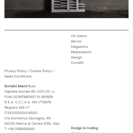
Chi siamo
Servizi
Magazzino
Realizzazioni
Design
Contatti
Privacy
Policy
/
Cookie
Policy
/
Sales Conditions
Bufalini Marmi S.r.l.
Capitale Sociale 60.000,00 i.v.
P.IVA 00367960457 M.461629
R.E.A. C.C.I.A.A. MS n°75979
Registro AEE n°
IT22120000014500
V.le Domenico Zaccagna, 49
54033 Marina di Carrara (MS), Italy
Design & Coding
T
+39 0585632851