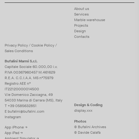
About us
Services
Marble warehouse
Projects
Design
Contacts
Privacy
Policy
/
Cookie
Policy
/
Sales Conditions
Bufalini Marmi S.r.l.
Capitale Sociale 60.000,00 i.v.
P.IVA 00367960457 M.461629
R.E.A. C.C.I.A.A. MS n°75979
Registro AEE n°
IT22120000014500
V.le Domenico Zaccagna, 49
54033 Marina di Carrara (MS), Italy
Design & Coding
T
+39 0585632851
display.xxx
E
bufalini@bufalini.com
Instagram
Photos
© Bufalini Archives
App iPhone →
© Davide Calafà
App iPad →
Ambient Simulator →