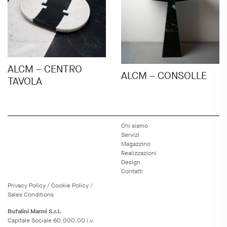
ALCM – CENTRO
ALCM – CONSOLLE
TAVOLA
Chi siamo
Servizi
Magazzino
Realizzazioni
Design
Contatti
Privacy
Policy
/
Cookie
Policy
/
Sales Conditions
Bufalini Marmi S.r.l.
Capitale Sociale 60.000,00 i.v.